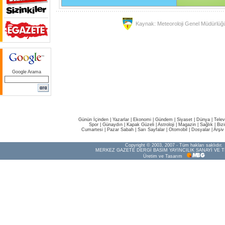
Kaynak: Meteoroloji Genel Müdürlüğ
Google Arama
Günün İçinden
|
Yazarlar
|
Ekonomi
|
Gündem
|
Siyaset
|
Dünya |
Telev
Spor
|
Günaydın
|
Kapak Güzeli
|
Astroloji
|
Magazin
|
Sağlık
|
Biz
Cumartesi
|
Pazar Sabah
|
Sarı Sayfalar
|
Otomobil
|
Dosyalar
|
Arşiv
Copyright © 2003, 2007 - Tüm hakları saklıdır.
MERKEZ GAZETE DERGİ BASIM YAYINCILIK SANAYİ VE T
Üretim ve Tasarım