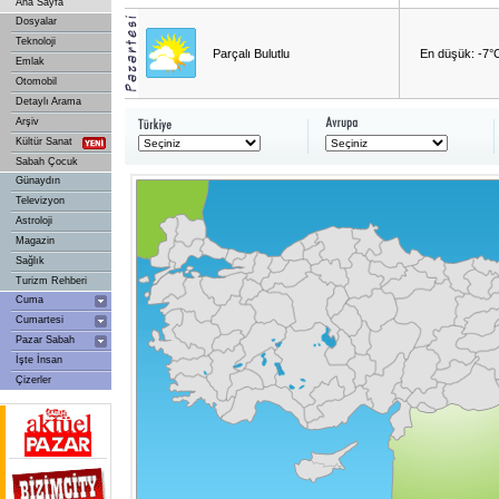
Ana Sayfa
Dosyalar
Teknoloji
Parçalı Bulutlu
En düşük: -7°
Emlak
Otomobil
Detaylı Arama
Arşiv
Kültür Sanat
Sabah Çocuk
Günaydın
Televizyon
Astroloji
Magazin
Sağlık
Turizm Rehberi
Cuma
Cumartesi
Pazar Sabah
İşte İnsan
Çizerler