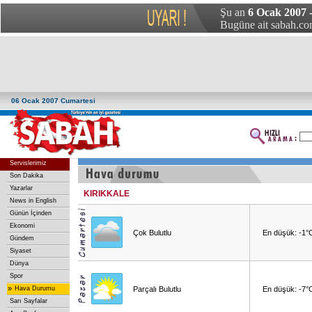
Şu an
6 Ocak 2007 
Bugüne ait sabah.com
06 Ocak 2007 Cumartesi
Servislerimiz
Son Dakika
Yazarlar
KIRIKKALE
News in English
Günün İçinden
Ekonomi
Çok Bulutlu
En düşük: -1°
Gündem
Siyaset
Dünya
Spor
»
Hava Durumu
Parçalı Bulutlu
En düşük: -7°
Sarı Sayfalar