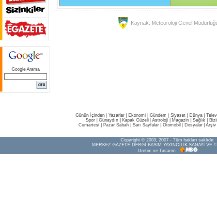
Kaynak: Meteoroloji Genel Müdürlüğ
Google Arama
Günün İçinden
|
Yazarlar
|
Ekonomi
|
Gündem
|
Siyaset
|
Dünya |
Telev
Spor
|
Günaydın
|
Kapak Güzeli
|
Astroloji
|
Magazin
|
Sağlık
|
Biz
Cumartesi
|
Pazar Sabah
|
Sarı Sayfalar
|
Otomobil
|
Dosyalar
|
Arşiv
Copyright © 2003, 2007 - Tüm hakları saklıdır.
MERKEZ GAZETE DERGİ BASIM YAYINCILIK SANAYİ VE T
Üretim ve Tasarım