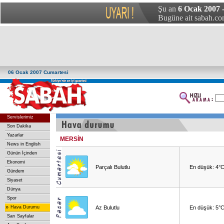
Şu an
6 Ocak 2007 
Bugüne ait sabah.com
06 Ocak 2007 Cumartesi
Servislerimiz
Son Dakika
Yazarlar
MERSİN
News in English
Günün İçinden
Ekonomi
Parçalı Bulutlu
En düşük: 4°
Gündem
Siyaset
Dünya
Spor
»
Hava Durumu
Az Bulutlu
En düşük: 5°
Sarı Sayfalar