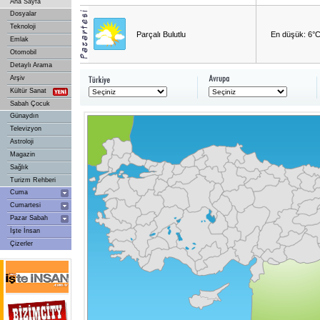
Ana Sayfa
Dosyalar
Teknoloji
Parçalı Bulutlu
En düşük: 6°
Emlak
Otomobil
Detaylı Arama
Arşiv
Kültür Sanat
Sabah Çocuk
Günaydın
Televizyon
Astroloji
Magazin
Sağlık
Turizm Rehberi
Cuma
Cumartesi
Pazar Sabah
İşte İnsan
Çizerler