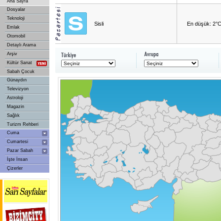
Ana Sayfa
Dosyalar
Teknoloji
Sisli
En düşük: 2°
Emlak
Otomobil
Detaylı Arama
Arşiv
Kültür Sanat
Sabah Çocuk
Günaydın
Televizyon
Astroloji
Magazin
Sağlık
Turizm Rehberi
Cuma
Cumartesi
Pazar Sabah
İşte İnsan
Çizerler