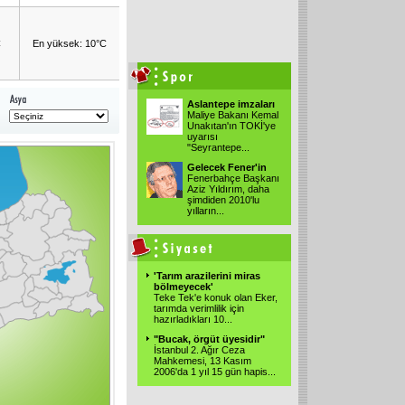
C
En yüksek: 10°C
Aslantepe imzaları
Maliye Bakanı Kemal
Unakıtan'ın TOKİ'ye
uyarısı
"Seyrantepe...
Gelecek Fener'in
Fenerbahçe Başkanı
Aziz Yıldırım, daha
şimdiden 2010'lu
yılların...
'Tarım arazilerini miras
bölmeyecek'
Teke Tek'e konuk olan Eker,
tarımda verimlilik için
hazırladıkları 10...
"Bucak, örgüt üyesidir"
İstanbul 2. Ağır Ceza
Mahkemesi, 13 Kasım
2006'da 1 yıl 15 gün hapis...