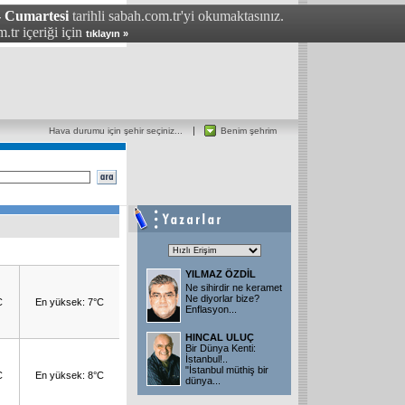
- Cumartesi
tarihli sabah.com.tr'yi okumaktasınız.
.tr içeriği için
tıklayın »
Hava durumu için şehir seçiniz...
Benim şehrim
YILMAZ ÖZDİL
Ne sihirdir ne keramet
Ne diyorlar bize?
C
En yüksek: 7°C
Enflasyon...
HINCAL ULUÇ
Bir Dünya Kenti:
İstanbul!..
"İstanbul müthiş bir
C
En yüksek: 8°C
dünya...