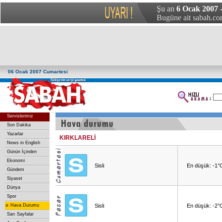
Şu an
6 Ocak 2007 
Bugüne ait sabah.com
06 Ocak 2007 Cumartesi
Servislerimiz
Son Dakika
Yazarlar
KIRKLARELİ
News in English
Günün İçinden
Ekonomi
Sisli
En düşük: -1°
Gündem
Siyaset
Dünya
Spor
»
Hava Durumu
Sisli
En düşük: -2°
Sarı Sayfalar