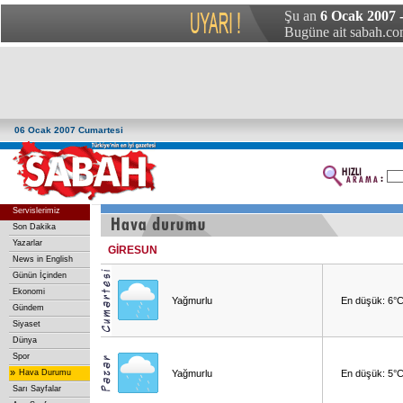
Şu an
6 Ocak 2007 
Bugüne ait sabah.com
06 Ocak 2007 Cumartesi
Servislerimiz
Son Dakika
Yazarlar
GİRESUN
News in English
Günün İçinden
Ekonomi
Yağmurlu
En düşük: 6°
Gündem
Siyaset
Dünya
Spor
»
Hava Durumu
Yağmurlu
En düşük: 5°
Sarı Sayfalar