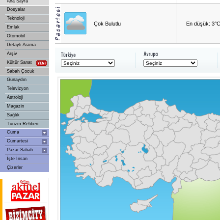
Ana Sayfa
Dosyalar
Teknoloji
Çok Bulutlu
En düşük: 3°
Emlak
Otomobil
Detaylı Arama
Arşiv
Kültür Sanat
Sabah Çocuk
Günaydın
Televizyon
Astroloji
Magazin
Sağlık
Turizm Rehberi
Cuma
Cumartesi
Pazar Sabah
İşte İnsan
Çizerler