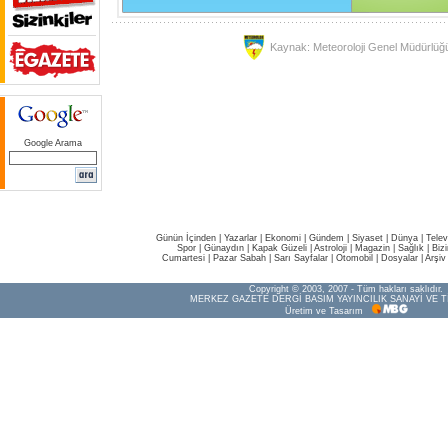
Kaynak: Meteoroloji Genel Müdürlüğ
Google Arama
Günün İçinden
|
Yazarlar
|
Ekonomi
|
Gündem
|
Siyaset
|
Dünya |
Telev
Spor
|
Günaydın
|
Kapak Güzeli
|
Astroloji
|
Magazin
|
Sağlık
|
Biz
Cumartesi
|
Pazar Sabah
|
Sarı Sayfalar
|
Otomobil
|
Dosyalar
|
Arşiv
Copyright © 2003, 2007 - Tüm hakları saklıdır.
MERKEZ GAZETE DERGİ BASIM YAYINCILIK SANAYİ VE T
Üretim ve Tasarım