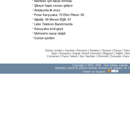
Martinez için takas formülü
Şikeye hapis cezası geliyor
Antalya'da ilk imza
Pınar Karşıyaka: 70 Efes Pilsen: 85
Alpella: 49 Mersin BŞB: 67
Lider Telekom Bandırma'da
Karşıyaka ezdi geçti
Mehmet'e nazar değdi
Günün içinden
Günün İçinden
|
Yazarlar
|
Ekonomi
|
Gündem
|
Siyaset
|
Dünya |
Telev
Spor
|
Günaydın
|
Kapak Güzeli
|
Astroloji
|
Magazin
|
Sağlık
|
Biz
Cumartesi
|
Pazar Sabah
|
Sarı Sayfalar
|
Otomobil
|
Dosyalar
|
Arşiv
Copyright © 2003, 2004 - Tüm hakları saklıdır.
MERKEZ GAZETE DERGİ BASIM YAYINCILIK SANAYİ VE T
Üretim ve Tasarım