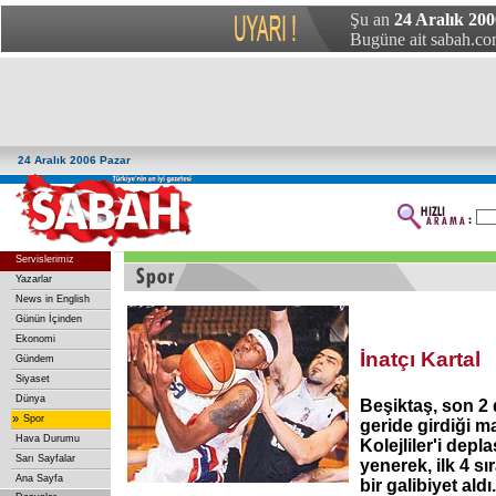
Şu an
24 Aralık 200
Bugüne ait sabah.com
24 Aralık 2006 Pazar
Servislerimiz
Yazarlar
News in English
Günün İçinden
Ekonomi
İnatçı Kartal
Gündem
Siyaset
Dünya
Beşiktaş, son 2
»
Spor
geride girdiği 
Hava Durumu
Kolejliler'i dep
Sarı Sayfalar
yenerek, ilk 4 sı
Ana Sayfa
bir galibiyet aldı.