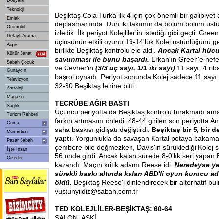
Dosyalar
Teknoloji
Beşiktaş Cola Turka ilk 4 için çok önemli bir galibiyet
Emlak
deplasmanında. Dün iki takımın da bölüm bölüm üstü
Otomobil
izledik. İlk periyot Kolejliler'in istediği gibi geçti. G
Detaylı Arama
üçlüsünün etkili oyunu 19-14'lük Kolej üstünlüğünü geti
Arşiv
birlikte Beşiktaş kontrolu ele aldı.
Ancak Kartal hüc
Kültür Sanat
savunması ile bunu başardı.
Erkan'ın Green'e nefe
Sabah Çocuk
ve Cevher'in
(3/3 üç sayı, 1/1 iki sayı)
11 sayı, 4 ri
Günaydın
başrol oynadı. Periyot sonunda Kolej sadece 11 sayı 
Televizyon
32-30 Beşiktaş lehine bitti.
Astroloji
Magazin
TECRÜBE
AĞIR BASTI
Sağlık
Üçüncü periyotta da Beşiktaş kontrolu bırakmadı ama 
Turizm Rehberi
farkın artmasını önledi. 48-44 girilen son periyotta A
Cuma
saha baskısı gidişatı değiştirdi.
Beşiktaş bir 5, bir de
Cumartesi
yaptı
. Yorgunlukla da savaşan Kartal potaya bakama
Pazar Sabah
çembere bile değmezken, Davis'in sürüklediği Kolej s
İşte İnsan
56 önde girdi. Ancak kalan sürede 8-0'lık seri yapan
Çizerler
kazandı. Maçın kritik adamı Reese idi.
Neredeyse ye
sürekli baskı altında kalan ABD'li oyun kurucu a
öldü.
Beşiktaş Reese'i dinlendirecek bir alternatif bul
vustunyildiz@sabah.com.tr
TED KOLEJLİLER-BEŞİKTAŞ: 60-64
SALON: ASKİ