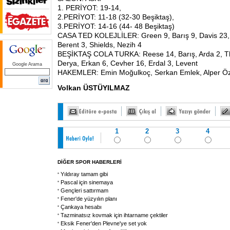
1. PERİYOT: 19-14,
2.PERİYOT: 11-18 (32-30 Beşiktaş),
3.PERİYOT: 14-16 (44- 48 Beşiktaş)
CASA TED KOLEJLİLER: Green 9, Barış 9, Davis 23,
Berent 3, Shields, Nezih 4
BEŞİKTAŞ COLA TURKA: Reese 14, Barış, Arda 2, T
Derya, Erkan 6, Cevher 16, Erdal 3, Levent
Google Arama
HAKEMLER: Emin Moğulkoç, Serkan Emlek, Alper Ö
Volkan ÜSTÜYILMAZ
1
2
3
4
DİĞER SPOR HABERLERİ
Yıldıray tamam gibi
Pascal için sinemaya
Gençleri sattırmam
Fener'de yüzyılın planı
Çankaya hesabı
Tazminatsız kovmak için ihtarname çektiler
Eksik Fener'den Plevne'ye set yok