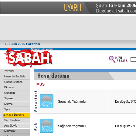
Şu an
16 Ekim 2006 
Bugüne ait sabah.com
16 Ekim 2006 Pazartesi
Yazarlar
News in English
Günün İçinden
MUŞ
Ekonomi
Gündem
Siyaset
Sağanak Yağmurlu
En düşük: 8°
Dünya
Spor
»
Hava Durumu
Sarı Sayfalar
Ana Sayfa
Sağanak Yağmurlu
En düşük: 7°
Dosyalar