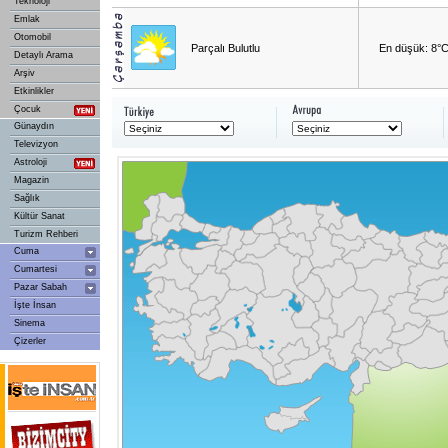
Teknoloji
Emlak
Otomobil
Parçalı Bulutlu
En düşük: 8°
Detaylı Arama
Arşiv
Etkinlikler
Çocuk
Günaydın
Televizyon
Astroloji
Magazin
Sağlık
Kültür Sanat
Turizm Rehberi
Cuma
Cumartesi
Pazar Sabah
İşte İnsan
Sinema
Çizerler