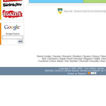
Kaynak: Meteoroloji Genel Müdürlüğ
Google Arama
Günün İçinden
|
Yazarlar
|
Ekonomi
|
Gündem
|
Siyaset
|
Dünya |
Telev
Spor
|
Günaydın
|
Kapak Güzeli
|
Astroloji
|
Magazin
|
Sağlık
|
Biz
Cumartesi
|
Pazar Sabah
|
Sarı Sayfalar
|
Otomobil
|
Dosyalar
|
Arşiv
Copyright © 2003, 2004 - Tüm hakları saklıdır.
MERKEZ GAZETE DERGİ BASIM YAYINCILIK SANAYİ VE T
Üretim ve Tasarım