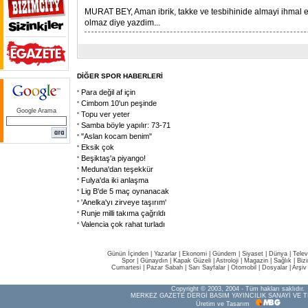
MURAT BEY, Aman ibrik, takke ve tesbihinide almayi ihmal e
olmaz diye yazdim...
DİĞER SPOR HABERLERİ
Para değil af için
Cimbom 10'un peşinde
Google Arama
Topu ver yeter
Samba böyle yapılır: 73-71
"Aslan kocam benim"
Eksik çok
Beşiktaş'a piyango!
Meduna'dan teşekkür
Fulya'da iki anlaşma
Lig B'de 5 maç oynanacak
'Anelka'yı zirveye taşırım'
Runje milli takıma çağrıldı
Valencia çok rahat turladı
Günün İçinden
|
Yazarlar
|
Ekonomi
|
Gündem
|
Siyaset
|
Dünya |
Telev
Spor
|
Günaydın
|
Kapak Güzeli
|
Astroloji
|
Magazin
|
Sağlık
|
Biz
Cumartesi
|
Pazar Sabah
|
Sarı Sayfalar
|
Otomobil
|
Dosyalar
|
Arşiv
Copyright © 2003, 2004 - Tüm hakları saklıdır.
MERKEZ GAZETE DERGİ BASIM YAYINCILIK SANAYİ VE T
Üretim ve Tasarım