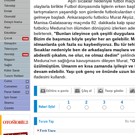
Aşırı sıcaklar nedeniyle futbol ma
Dosyalar
olaylarla birlikte Futbol dünyasında liglerin erken başla
Teknoloji
tartışmaların yaşandığı son günlerde futbolculardan d
Emlak
gelmeye başladı. Ankarasporlu futbolcu Murat Akyüz,
Otomobil
Manisa-Galatasaray maçında 82. dakikada kalp spaz
Detaylı Arama
futbolcu Meduna'nın ölümden dönüşünü izlerken adeta
Arşiv
belirterek,
"Bunları izleyince çok çeşitli duygulara
Etkinlikler
Bizim de başımıza böyle şeyler her an gelebilir. 
Çocuk
Günaydın
idmanlarda çok fazla su kaybediyoruz. Bu tür tehl
Televizyon
Sıcaklar nedeniyle ben de arkadaşlara maçlara v
Astroloji
abdestli çıkalım, ne olur, ne olmaz dedim"
şeklin
Magazin
Meduna'nın sağlığına kavuşmasını dileyen Murat,
"O
Sağlık
üzülmüştüm. Umarım en kısa zamanda iyileşir ve 
Kültür Sanat
devam edebilir. Yaşı çok genç ve önünde uzun bi
Turizm Rehberi
ifadesini kullandı.
Cuma
Cumartesi
Pazar Sabah
İşte İnsan
1
2
3
4
Sinema
Çizerler
Bu hab
Ferit Uncu