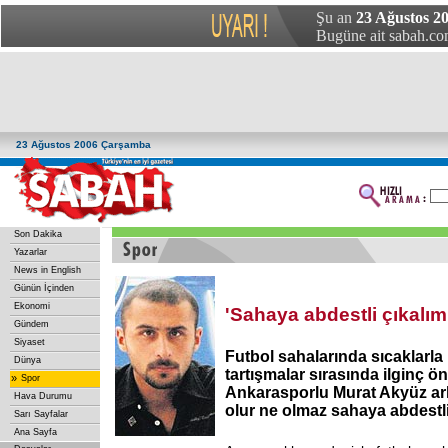
Şu an
23 Ağustos 2
Bugüne ait sabah.com
23 Ağustos 2006 Çarşamba
Son Dakika
Yazarlar
News in English
Günün İçinden
Ekonomi
'Sahaya abdestli çıkalım
Gündem
Siyaset
Futbol sahalarında sıcaklarla 
Dünya
tartışmalar sırasında ilginç ön
»
Spor
Ankarasporlu Murat Akyüz ar
Hava Durumu
olur ne olmaz sahaya abdestli
Sarı Sayfalar
Ana Sayfa