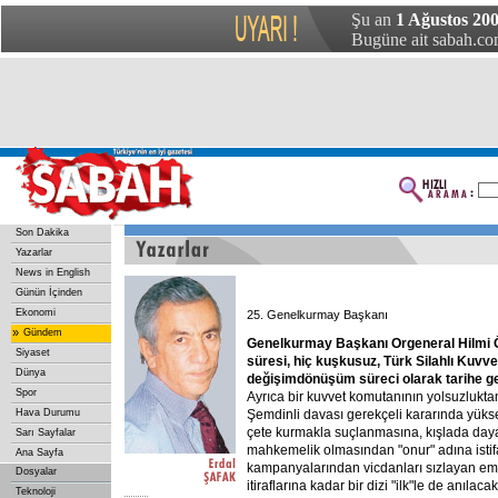
Şu an
1 Ağustos 200
Bugüne ait sabah.com
Son Dakika
Yazarlar
News in English
Günün İçinden
Ekonomi
25. Genelkurmay Başkanı
»
Gündem
Genelkurmay
Başkanı
Orgeneral
Hilmi
Siyaset
süresi,
hiç
kuşkusuz,
Türk
Silahlı
Kuvvet
Dünya
değişimdönüşüm
süreci
olarak
tarihe
g
Spor
Ayrıca bir kuvvet komutanının yolsuzluk
Hava Durumu
Şemdinli davası gerekçeli kararında yükse
çete kurmakla suçlanmasına, kışlada daya
Sarı Sayfalar
mahkemelik olmasından "onur" adına istifa
Ana Sayfa
kampanyalarından vicdanları sızlayan em
Dosyalar
itiraflarına kadar bir dizi "ilk"le de anılacak
Teknoloji