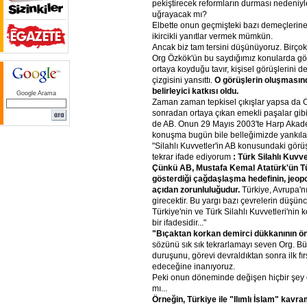
pekiştirecek reformların durması nedeniyl
uğrayacak mı?
Elbette onun geçmişteki bazı demeçlerine
ikircikli yanıtlar vermek mümkün.
Ancak biz tam tersini düşünüyoruz. Birço
Org Özkök'ün bu saydığımız konularda gö
ortaya koyduğu tavır, kişisel görüşlerini değ
çizgisini yansıttı.
O
görüşlerin
oluşmasın
belirleyici
katkısı
oldu.
Google Arama
Zaman zaman tepkisel çıkışlar yapsa da O
sonradan ortaya çıkan emekli paşalar gibi 
de AB. Onun 29 Mayıs 2003'te Harp Akadem
konuşma bugün bile belleğimizde yankıla
"Silahlı Kuvvetler'in AB konusundaki görüş
tekrar ifade ediyorum
:
Türk
Silahlı
Kuvve
Çünkü
AB,
Mustafa
Kemal
Atatürk'ün
T
gösterdiği
çağdaşlaşma
hedefinin,
jeopo
açıdan
zorunluluğudur.
Türkiye, Avrupa'nı
girecektir. Bu yargı bazı çevrelerin düşünc
Türkiye'nin ve Türk Silahlı Kuvvetleri'nin k
bir ifadesidir..."
"Bıçaktan
korkan
demirci
dükkanının
ö
sözünü sık sık tekrarlamayı seven Org. B
duruşunu, görevi devraldıktan sonra ilk fır
edeceğine inanıyoruz.
Peki onun döneminde değişen hiçbir şe
mı...
Örneğin,
Türkiye
ile
"Ilımlı
İslam"
kavram