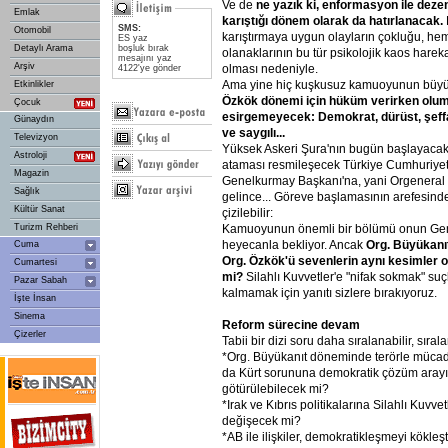
Ve de
ne
yazık
ki,
enformasyon
ile
deze
Emlak
karıştığı
dönem
olarak
da
hatırlanacak.
SMS:
Otomobil
karıştırmaya uygun olayların çokluğu, hem
ES yaz
Detaylı Arama
boşluk bırak
olanaklarının bu tür psikolojik kaos harek
mesajını yaz
Arşiv
olması nedeniyle.
4122'ye gönder
Ama yine hiç kuşkusuz kamuoyunun büy
Etkinlikler
Özkök
dönemi
için
hüküm
verirken
olum
Çocuk
esirgemeyecek:
Demokrat,
dürüst,
şeff
Günaydın
ve
saygılı...
Televizyon
Yüksek Askeri Şura'nın bugün başlayacak 
Astroloji
ataması resmileşecek Türkiye Cumhuriyeti
Magazin
Genelkurmay Başkanı'na, yani Orgeneral 
Sağlık
gelince... Göreve başlamasının arefesinde
Kültür Sanat
çizilebilir:
Turizm Rehberi
Kamuoyunun önemli bir bölümü onun Gen
heyecanla bekliyor. Ancak
Org.
Büyükanı
Cuma
Org.
Özkök'ü
sevenlerin
aynı
kesimler
o
Cumartesi
mi?
Silahlı Kuvvetler'e "nifak sokmak" suç
Pazar Sabah
kalmamak için yanıtı sizlere bırakıyoruz.
İşte İnsan
Sinema
Reform
sürecine
devam
Çizerler
Tabii bir dizi soru daha sıralanabilir, sıral
*Org. Büyükanıt döneminde terörle müca
da Kürt sorununa demokratik çözüm arayış
götürülebilecek mi?
*Irak ve Kıbrıs politikalarına Silahlı Kuvvet
değişecek mi?
*AB ile ilişkiler, demokratikleşmeyi kökleşti