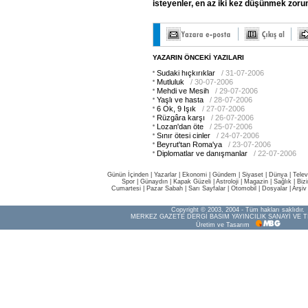
isteyenler,
en
az
iki
kez
düşünmek
zoru
YAZARIN ÖNCEKİ YAZILARI
Sudaki hıçkırıklar
/ 31-07-2006
Mutluluk
/ 30-07-2006
Mehdi ve Mesih
/ 29-07-2006
Yaşlı ve hasta
/ 28-07-2006
6 Ok, 9 Işık
/ 27-07-2006
Rüzgâra karşı
/ 26-07-2006
Lozan'dan öte
/ 25-07-2006
Sınır ötesi cinler
/ 24-07-2006
Beyrut'tan Roma'ya
/ 23-07-2006
Diplomatlar ve danışmanlar
/ 22-07-2006
Günün İçinden
|
Yazarlar
|
Ekonomi
|
Gündem
|
Siyaset
|
Dünya |
Telev
Spor
|
Günaydın
|
Kapak Güzeli
|
Astroloji
|
Magazin
|
Sağlık
|
Biz
Cumartesi
|
Pazar Sabah
|
Sarı Sayfalar
|
Otomobil
|
Dosyalar
|
Arşiv
Copyright © 2003, 2004 - Tüm hakları saklıdır.
MERKEZ GAZETE DERGİ BASIM YAYINCILIK SANAYİ VE T
Üretim ve Tasarım