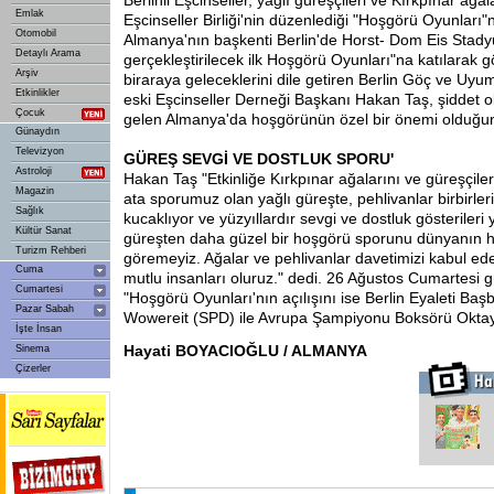
Berlinli Eşcinseller, yağlı güreşçileri ve Kırkpınar ağa
Emlak
Eşcinseller Birliği'nin düzenlediği "Hoşgörü Oyunları"
Otomobil
Almanya'nın başkenti Berlin'de Horst- Dom Eis Stad
Detaylı Arama
gerçekleştirilecek ilk Hoşgörü Oyunları"na katılarak
Arşiv
biraraya geleceklerini dile getiren Berlin Göç ve Uy
Etkinlikler
eski Eşcinseller Derneği Başkanı Hakan Taş, şiddet 
Çocuk
gelen Almanya'da hoşgörünün özel bir önemi olduğuna
Günaydın
Televizyon
GÜREŞ SEVGİ VE DOSTLUK SPORU'
Astroloji
Hakan Taş "Etkinliğe Kırkpınar ağalarını ve güreşçiler
Magazin
ata sporumuz olan yağlı güreşte, pehlivanlar birbirler
Sağlık
kucaklıyor ve yüzyıllardır sevgi ve dostluk gösterileri 
Kültür Sanat
güreşten daha güzel bir hoşgörü sporunu dünyanın hi
Turizm Rehberi
göremeyiz. Ağalar ve pehlivanlar davetimizi kabul ed
Cuma
mutlu insanları oluruz." dedi. 26 Ağustos Cumartesi
Cumartesi
"Hoşgörü Oyunları'nın açılışını ise Berlin Eyaleti Ba
Pazar Sabah
Wowereit (SPD) ile Avrupa Şampiyonu Boksörü Oktay
İşte İnsan
Hayati BOYACIOĞLU / ALMANYA
Sinema
Çizerler