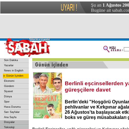
Şu an
1 Ağustos 200
Bugüne ait sabah.com
Son Dakika
Yazarlar
News in English
»
Günün İçinden
Ekonomi
Berlinli eşcinsellerden y
Gündem
güreşçilere davet
Siyaset
Dünya
Berlin'deki "Hoşgörü Oyunlar
Spor
pehlivanlar ve Kırkpınar ağala
Hava Durumu
26 Ağustos'ta başlayacak etkin
Sarı Sayfalar
boks ve güreş müsabakaları g
Ana Sayfa
Dosyalar
Teknoloji