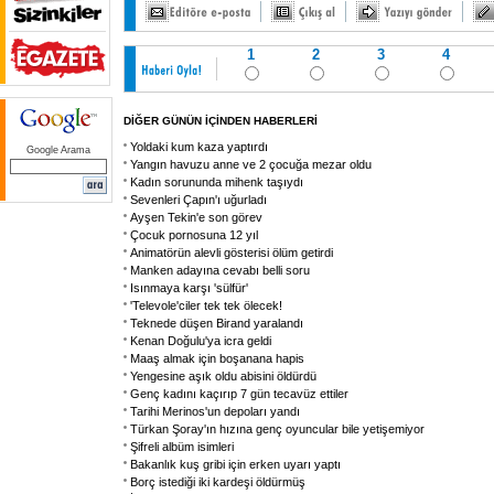
1
2
3
4
DİĞER GÜNÜN İÇİNDEN HABERLERİ
Yoldaki kum kaza yaptırdı
Google Arama
Yangın havuzu anne ve 2 çocuğa mezar oldu
Kadın sorununda mihenk taşıydı
Sevenleri Çapın'ı uğurladı
Ayşen Tekin'e son görev
Çocuk pornosuna 12 yıl
Animatörün alevli gösterisi ölüm getirdi
Manken adayına cevabı belli soru
Isınmaya karşı 'sülfür'
'Televole'ciler tek tek ölecek!
Teknede düşen Birand yaralandı
Kenan Doğulu'ya icra geldi
Maaş almak için boşanana hapis
Yengesine aşık oldu abisini öldürdü
Genç kadını kaçırıp 7 gün tecavüz ettiler
Tarihi Merinos'un depoları yandı
Türkan Şoray'ın hızına genç oyuncular bile yetişemiyor
Şifreli albüm isimleri
Bakanlık kuş gribi için erken uyarı yaptı
Borç istediği iki kardeşi öldürmüş