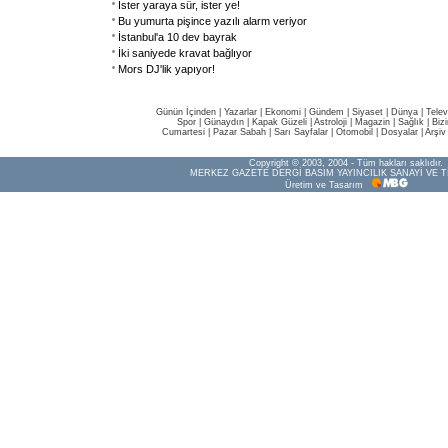
İster yaraya sür, ister ye!
Bu yumurta pişince yazılı alarm veriyor
İstanbul'a 10 dev bayrak
İki saniyede kravat bağlıyor
Mors DJ'lik yapıyor!
Günün İçinden
|
Yazarlar
|
Ekonomi
|
Gündem
|
Siyaset
|
Dünya |
Telev
Spor
|
Günaydın
|
Kapak Güzeli
|
Astroloji
|
Magazin
|
Sağlık
|
Biz
Cumartesi
|
Pazar Sabah
|
Sarı Sayfalar
|
Otomobil
|
Dosyalar
|
Arşiv
Copyright © 2003, 2004 - Tüm hakları saklıdır.
MERKEZ GAZETE DERGİ BASIM YAYINCILIK SANAYİ VE T
Üretim ve Tasarım