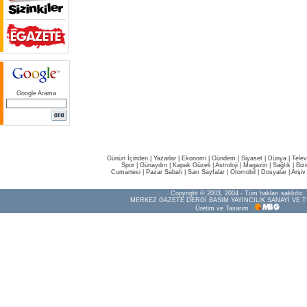
Google Arama
Günün İçinden
|
Yazarlar
|
Ekonomi
|
Gündem
|
Siyaset
|
Dünya |
Telev
Spor
|
Günaydın
|
Kapak Güzeli
|
Astroloji
|
Magazin
|
Sağlık
|
Biz
Cumartesi
|
Pazar Sabah
|
Sarı Sayfalar
|
Otomobil
|
Dosyalar
|
Arşiv
Copyright © 2003, 2004 - Tüm hakları saklıdır.
MERKEZ GAZETE DERGİ BASIM YAYINCILIK SANAYİ VE T
Üretim ve Tasarım