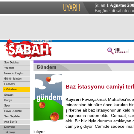
Şu an
1 Ağustos 200
Bugüne ait sabah.com
Son Dakika
Yazarlar
News in English
Günün İçinden
Ekonomi
Baz istasyonu camiyi terk
»
Gündem
Siyaset
Kayseri
Fevziçakmak Mahallesi'nde
Dünya
minaresine bir süre önce kurulan bir
Spor
şirketine ait baz istasyonunun kald
Hava Durumu
kaçmasına neden oldu. Cemaat, ca
Sarı Sayfalar
aldı. Bir bildiriyle durumu açıklaya
Ana Sayfa
camiye gidiyor. Camide sadece im
Dosyalar
kılıyor.
Teknoloji