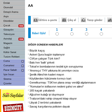
Emlak
AA
Otomobil
Detaylı Arama
Arşiv
Etkinlikler
Çocuk
1
2
3
4
Günaydın
Televizyon
Astroloji
Magazin
DİĞER GÜNDEM HABERLERİ
Sağlık
Büyük kaçış
Kültür Sanat
Askeri Şura bugün toplanıyor
Turizm Rehberi
CIA'ye çalışan Türk kim?
Cuma
Balcı'nın 'ballı' şirketi
Cumartesi
Tokat'ın bombalarının tesbiti için soruşturma
Pazar Sabah
'Anonsçu' THY pilotuna iki yevmiye ceza
Şenlik Ailesi'nin kaderi mayın
İşte İnsan
Köylülerden hükümete kırmızı kart
Sinema
Genelkurmay: TSK'nın plana onay verdiği algılanmasın
Çizerler
"Komutan'ın istifasının nedeni şahsi ve ailevi"
165 kaçak yakalandı
Ağca'nın kulağı iyi duymuyor
Trabzon'daki rahip cinayeti kitap oluyor
Libyalı 2 terörist yakalandı
Savaş karşıtlarına polisten dayak