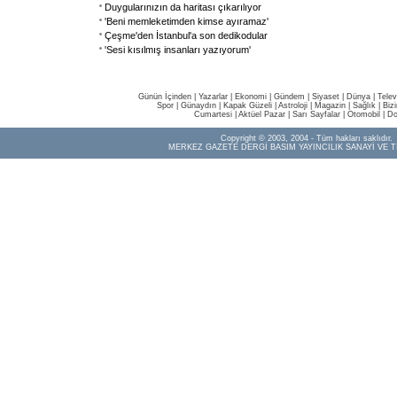
Duygularınızın da haritası çıkarılıyor
'Beni memleketimden kimse ayıramaz'
Çeşme'den İstanbul'a son dedikodular
'Sesi kısılmış insanları yazıyorum'
Günün İçinden
|
Yazarlar
|
Ekonomi
|
Gündem
|
Siyaset
|
Dünya |
Telev
Spor
|
Günaydın
|
Kapak Güzeli
|
Astroloji
|
Magazin
|
Sağlık
|
Biz
Cumartesi
|
Aktüel Pazar
|
Sarı Sayfalar
|
Otomobil
|
Do
Copyright © 2003, 2004 - Tüm hakları saklıdır.
MERKEZ GAZETE DERGİ BASIM YAYINCILIK SANAYİ VE T