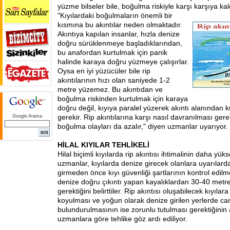
yüzme bilseler bile, boğulma riskiyle karşı karşıya kal
"Kıyılardaki boğulmaların önemli bir
kısmına bu akıntılar neden olmaktadır.
Akıntıya kapılan insanlar, hızla denize
doğru sürüklenmeye başladıklarından,
bu anafordan kurtulmak için panik
halinde karaya doğru yüzmeye çalışırlar.
Oysa en iyi yüzücüler bile rip
akıntılarının hızı olan saniyede 1-2
metre yüzemez. Bu akıntıdan ve
boğulma riskinden kurtulmak için karaya
doğru değil, kıyıya paralel yüzerek akıntı alanından
gerekir. Rip akıntılarına karşı nasıl davranılması gerekt
Google Arama
boğulma olayları da azalır," diyen uzmanlar uyarıyor.
HİLAL KIYILAR TEHLİKELİ
Hilal biçimli kıyılarda rip akıntısı ihtimalinin daha yü
uzmanlar, kıyılarda denize girecek olanlara uyarılard
girmeden önce kıyı güvenliği şartlarının kontrol edil
denize doğru çıkıntı yapan kayalıklardan 30-40 metr
gerektiğini belirttiler. Rip akıntısı oluşabilecek kıyılar
koyulması ve yoğun olarak denize girilen yerlerde ca
bulundurulmasının ise zorunlu tutulması gerektiğinin a
uzmanlara göre tehlike göz ardı ediliyor.