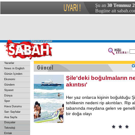
Şu an
30 Temmuz 20
Bugüne ait sabah.com
Yazarlar
News in English
Günün İçinden
Şile'deki boğulmaların ne
Ekonomi
akıntısı'
Gündem
Siyaset
Dünya
Her yaz onlarca kişinin boğulduğu Şil
Spor
tehlikenin nedeni rip akıntıları. Rip a
Hava Durumu
tabanında meydana gelen ve genellik
Sarı Sayfalar
bir doğa olayı
Ana Sayfa
Dosyalar
Teknoloji
Emlak