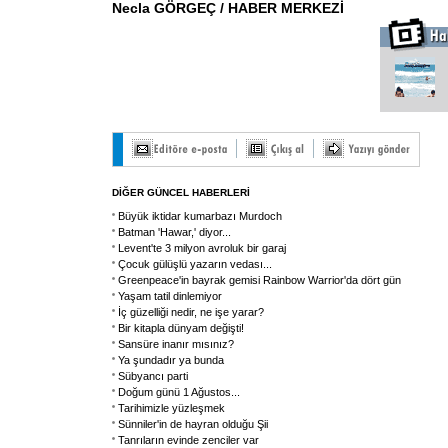
Necla GÖRGEÇ / HABER MERKEZİ
DİĞER GÜNCEL HABERLERİ
Büyük iktidar kumarbazı Murdoch
Batman 'Hawar,' diyor...
Levent'te 3 milyon avroluk bir garaj
Çocuk gülüşlü yazarın vedası...
Greenpeace'in bayrak gemisi Rainbow Warrior'da dört gün
Yaşam tatil dinlemiyor
İç güzelliği nedir, ne işe yarar?
Bir kitapla dünyam değişti!
Sansüre inanır mısınız?
Ya şundadır ya bunda
Sübyancı parti
Doğum günü 1 Ağustos...
Tarihimizle yüzleşmek
Sünniler'in de hayran olduğu Şii
Tanrıların evinde zenciler var