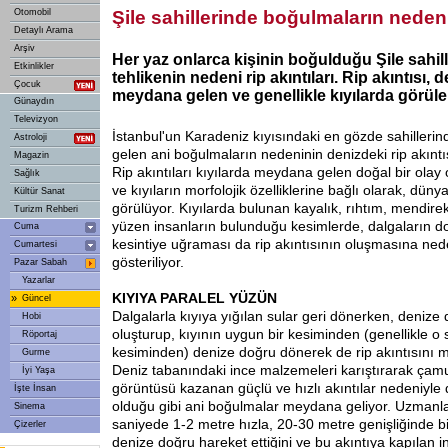
Otomobil
Şile sahillerinde boğulmaların nedeni 
Detaylı Arama
Arşiv
Her yaz onlarca kişinin boğulduğu Şile sahil
Etkinlikler
tehlikenin nedeni rip akıntıları. Rip akıntısı,
Çocuk
meydana gelen ve genellikle kıyılarda görüle
Günaydın
Televizyon
İstanbul'un Karadeniz kıyısındaki en gözde sahilleri
Astroloji
gelen ani boğulmaların nedeninin denizdeki rip akıntıs
Magazin
Rip akıntıları kıyılarda meydana gelen doğal bir olay 
Sağlık
ve kıyıların morfolojik özelliklerine bağlı olarak, dün
Kültür Sanat
görülüyor. Kıyılarda bulunan kayalık, rıhtım, mendire
Turizm Rehberi
yüzen insanların bulunduğu kesimlerde, dalgaların do
Cuma
kesintiye uğraması da rip akıntısının oluşmasına ned
Cumartesi
gösteriliyor.
Pazar Sabah
Yazarlar
KIYIYA PARALEL YÜZÜN
»
Güncel
Dalgalarla kıyıya yığılan sular geri dönerken, denize 
Hobi
oluşturup, kıyının uygun bir kesiminden (genellikle o
Röportaj
kesiminden) denize doğru dönerek de rip akıntısını m
Gurme
Deniz tabanındaki ince malzemeleri karıştırarak çamu
İyi Yaşa
görüntüsü kazanan güçlü ve hızlı akıntılar nedeniyle
İşte İnsan
olduğu gibi ani boğulmalar meydana geliyor. Uzmanlar,
Sinema
saniyede 1-2 metre hızla, 20-30 metre genişliğinde b
Çizerler
denize doğru hareket ettiğini ve bu akıntıya kapılan in