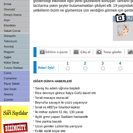
gösterildiği etkinlikle ilgili yerel gazetelere konuşan Tahranlı 
Emlak
tarzlarına yakın şeyler bulamamaktan şikâyet etti. 19 yaşındaki
Otomobil
yetkililerin bizim ne giymemize izin verdiğini görmek için geldi
Detaylı Arama
Arşiv
Etkinlikler
Sabah Çocuk
Günaydın
Televizyon
Astroloji
Magazin
Sağlık
Kültür Sanat
1
2
3
4
Turizm Rehberi
Cuma
Cumartesi
DİĞER DÜNYA HABERLERİ
Pazar Sabah
Savaş bu adam uğruna başladı
İşte İnsan
Rice devreye girince İtalya Gül'ü davet etti
Sinema
'İsrail masaya oturacak'
Çizerler
Beyrut'ta savaşın iki yüzü yaşanıyor
İsrail ve ABD'ye İstanbul tepkisi
İki intihar eylemi 51 ölü, 130 yaralı
Açlık grevi yapan Saddam hastanelik
Yine parkta basıldı
Uzun gemiler Lizbon'da yarışıyor
Evlilik teklifi böyle bitti