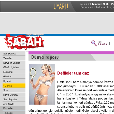
Şu an
24 Temmuz 2006 - Pa
Bugüne ait sabah.com.tr içer
Son Dakika
Yazarlar
News in English
Günün İçinden
Ekonomi
Defileler tam gaz
Gündem
Siyaset
Hafta sonu hem Almanya hem de İran'da
»
Dünya
podyumdaydı. 51 ülkeden 1.780 tasarımcın
Almanya'nın Duesseldorf kentindeki mod
Spor
C.'nin 2007 ilkbahar/yaz iç giyim koleksiyo
Hava Durumu
İran'ın başkenti Tahran'da ise podyumlar, t
Sarı Sayfalar
tanıtan mankenleri ağırladı. Fakat 120 ma
Ana Sayfa
sponsorluğunu polis müdürlüğünün yaptı
Dosyalar
günlerine, gençler pek ilgi göstermedi. Geleneksel giysilerin 
Teknoloji