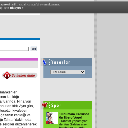
zartesi
tarihli sabah.com.tr'yi okumaktasınız.
iği için
tıklayın »
 mankenler
ın katıldığı
a fuarında, Nina von
nu tanıtıldı. Aynı gün,
esettür kıyafetleri
10 numara Carrusca
ğazanın katıldığı ve
ön libero Vogel
ğı Tahran'daki moda
Transfer yapamıyor'
de sergiler düzenlenerek
denilen Galatasaray,
bombaları art arda...