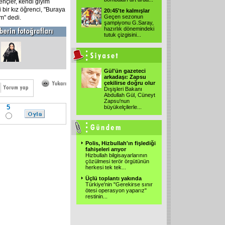
gençler, kendi giyim
 bir kız öğrenci, "Buraya
20:45'te kalmışlar
Geçen sezonun
m" dedi.
şampiyonu G.Saray,
hazırlık dönemindeki
tutuk çizgisini...
Gül'ün gazeteci
arkadaşı: Zapsu
çekilirse doğru olur
Dışişleri Bakanı
Abdullah Gül, Cüneyt
Zapsu'nun
5
büyükelçilerle...
Polis, Hizbullah'ın fişlediği
fahişeleri arıyor
Hizbullah bilgisayarlarının
çözülmesi terör örgütünün
herkesi tek tek...
Üçlü toplantı yakında
Türkiye'nin "Gerekirse sınır
ötesi operasyon yaparız"
restinin...