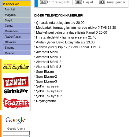
»
Televizyon
Astroloji
Magazin
DİĞER TELEVİZYON HABERLERİ
Sağlık
Çınaraltı'nda buluşalım atv 20.00
Cuma
Medyadaki format çılgınlığı nereye gidiyor? TV8 18.30
Cumartesi
Maskeli peri balosuna davetlisiniz Kanal D 20.00
Aktüel Pazar
Hırsız, dedektif kılığına girerse atv 21.40
Aydan Şener Deko Dizayn'da atv 13.30
Otomobil
Nehir'in yüreği kıpır kıpır oldu Kanal D 21.50
Sinema
Alternatif Mönü
Çizerler
Alternatif Mönü-1
Alternatif Mönü-2
Alternatif Mönü-3
Spor Ekranı
Spor Ekranı-2
Spor Ekranı-3
Şef'in Tavsiyesi
Şef'in Tavsiyesi-1
Şef'in Tavsiyesi-2
Reytingmetre
Google Arama