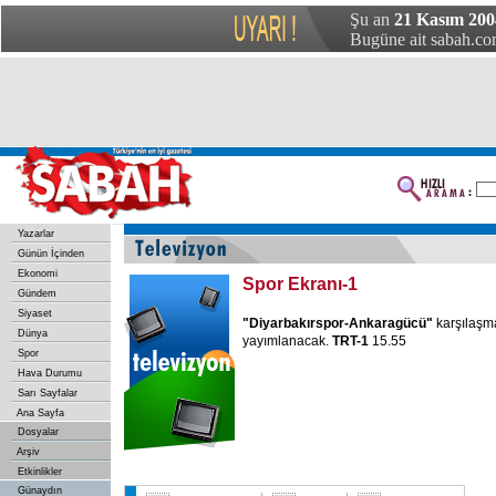
Şu an
21 Kasım 200
Bugüne ait sabah.com
Yazarlar
Günün İçinden
Ekonomi
Spor Ekranı-1
Gündem
Siyaset
"Diyarbakırspor-Ankaragücü"
karşılaşm
Dünya
yayımlanacak.
TRT-1
15.55
Spor
Hava Durumu
Sarı Sayfalar
Ana Sayfa
Dosyalar
Arşiv
Etkinlikler
Günaydın