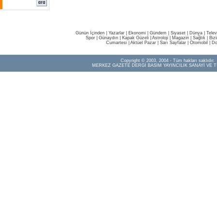
Günün İçinden
|
Yazarlar
|
Ekonomi
|
Gündem
|
Siyaset
|
Dünya |
Telev
Spor
|
Günaydın
|
Kapak Güzeli
|
Astroloji
|
Magazin
|
Sağlık
|
Biz
Cumartesi
|
Aktüel Pazar
|
Sarı Sayfalar
|
Otomobil
|
Do
Copyright © 2003, 2004 - Tüm hakları saklıdır.
MERKEZ GAZETE DERGİ BASIM YAYINCILIK SANAYİ VE T