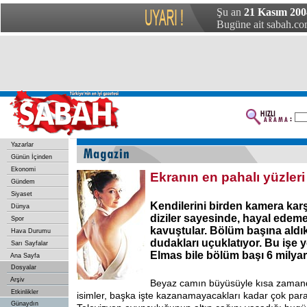
Şu an
21 Kasım 200
Bugüne ait sabah.com
Yazarlar
Günün İçinden
Ekonomi
Ekranın en pahalı yüzleri 
Gündem
Siyaset
Kendilerini birden kamera karş
Dünya
diziler sayesinde, hayal edem
Spor
kavuştular. Bölüm başına aldıkl
Hava Durumu
dudakları uçuklatıyor. Bu işe 
Sarı Sayfalar
Elmas bile bölüm başı 6 milyar
Ana Sayfa
Dosyalar
Arşiv
Beyaz camın büyüsüyle kısa zamand
Etkinlikler
isimler, başka işte kazanamayacakları kadar çok para
Günaydın