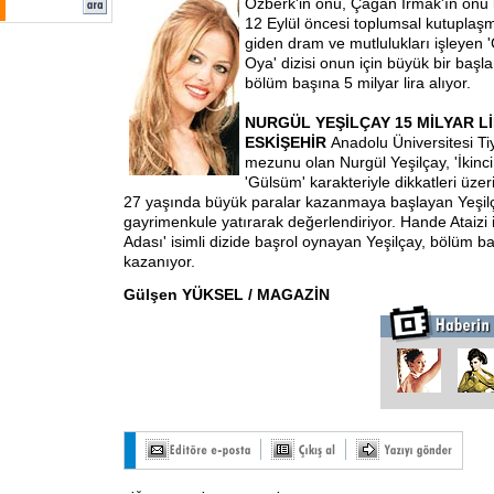
Özberk'in önü, Çağan Irmak'ın onu
12 Eylül öncesi toplumsal kutuplaş
giden dram ve mutlulukları işleyen
Oya' dizisi onun için büyük bir başl
bölüm başına 5 milyar lira alıyor.
NURGÜL YEŞİLÇAY 15 MİLYAR L
ESKİŞEHİR
Anadolu Üniversitesi T
mezunu olan Nurgül Yeşilçay, 'İkinci
'Gülsüm' karakteriyle dikkatleri üze
27 yaşında büyük paralar kazanmaya başlayan Yeşilç
gayrimenkule yatırarak değerlendiriyor. Hande Ataizi il
Adası' isimli dizide başrol oynayan Yeşilçay, bölüm ba
kazanıyor.
Gülşen YÜKSEL / MAGAZİN