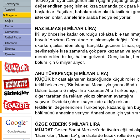
Televizyon oyunculuğunun altın çağını yaşadığı bugünl
Televizyon
değerlendiren genç isimler, kısa zamanda çok para
Astroloji
başladılar. Yaşıtları, babalarından okul taksitlerini ge
»
Magazin
isterken onlar, annelerine araba hediye ediyorlar.
Sağlık
Cuma
NAZ ELMAS (6 MİLYAR LİRA)
Cumartesi
İKİ
ay öncesine kadar oturduğu sokakta bile tanınm
Aktüel Pazar
hayatı 'Haziran Gecesi'nde rol almasıyla değişti. Yedi
Otomobil
okurken, ailesinden aldığı harçlıkla geçinen Elmas, oy
Sinema
sevilmesiyle kısa zamanda çok para kazanan ve ayn
Çizerler
merak edilen bir kişi haline geliverdi. Genç
kadın, her
bölüm için 6 milyar alıyor.
AHU TÜRKPENÇE (6 MİLYAR LİRA)
KÜÇÜK
bir cast ajansının kataloğunda küçük roller iç
teklif beklerken, 'Bir İstanbul Masalı'yla şansı döndü.
Bölüm başına 6 milyar lira kazanan Ahu Türkpençe,
diğer taraftan da reklam yıldızı olmanın avantajını
yaşıyor. Dizideki şöhreti sayesinde aldığı reklam
tekliflerini değerlendiren Türkpençe, kazandığının bü
bölümünü annesine veriyor. Annesi onun için yatırım 
ÖZGE ÖZBERK 5 MİLYAR LİRA
MÜJDAT
Gezen Sanat Merkezi'nde tiyatro eğitimi alı
Google Arama
'Bizimkiler', 'Bizim Ev' gibi dizilerde küçük rollerde 