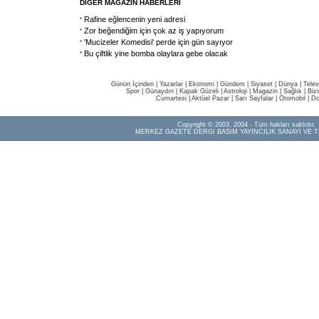
DİĞER MAGAZİN HABERLERİ
Rafine eğlencenin yeni adresi
Zor beğendiğim için çok az iş yapıyorum
'Mucizeler Komedisi' perde için gün sayıyor
Bu çiftlik yine bomba olaylara gebe olacak
Günün İçinden
|
Yazarlar
|
Ekonomi
|
Gündem
|
Siyaset
|
Dünya |
Telev
Spor
|
Günaydın
|
Kapak Güzeli
|
Astroloji
|
Magazin
|
Sağlık
|
Biz
Cumartesi
|
Aktüel Pazar
|
Sarı Sayfalar
|
Otomobil
|
Do
Copyright © 2003, 2004 - Tüm hakları saklıdır.
MERKEZ GAZETE DERGİ BASIM YAYINCILIK SANAYİ VE T