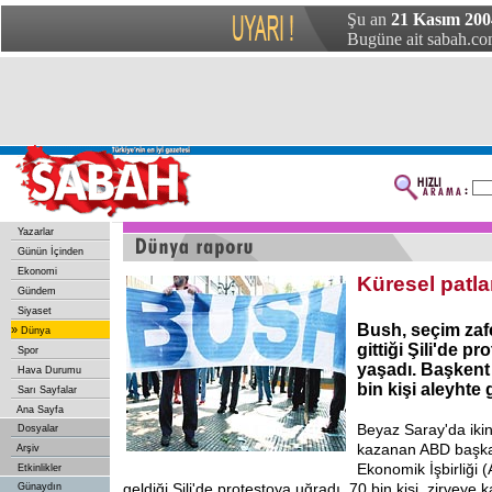
Şu an
21 Kasım 200
Bugüne ait sabah.com
Yazarlar
Günün İçinden
Ekonomi
Küresel patl
Gündem
Siyaset
Bush, seçim zaf
»
Dünya
gittiği Şili'de p
Spor
yaşadı. Başkent
Hava Durumu
bin kişi aleyhte 
Sarı Sayfalar
Ana Sayfa
Beyaz Saray'da ikin
Dosyalar
kazanan ABD başka
Arşiv
Ekonomik İşbirliği (
Etkinlikler
geldiği Şili'de protestoya uğradı. 70 bin kişi, zirveye k
Günaydın