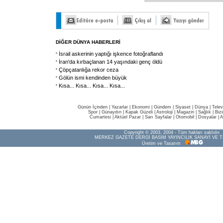
DİĞER DÜNYA HABERLERİ
İsrail askerinin yaptığı işkence fotoğraflandı
İran'da kırbaçlanan 14 yaşındaki genç öldü
Çöpçatanlığa rekor ceza
Gölün ismi kendinden büyük
Kısa... Kısa... Kısa... Kısa...
Günün İçinden
|
Yazarlar
|
Ekonomi
|
Gündem
|
Siyaset
|
Dünya |
Telev
Spor
|
Günaydın
|
Kapak Güzeli
|
Astroloji
|
Magazin
|
Sağlık
|
Biz
Cumartesi
|
Aktüel Pazar
|
Sarı Sayfalar
|
Otomobil
|
Dosyalar
|
A
Copyright © 2003, 2004 - Tüm hakları saklıdır.
MERKEZ GAZETE DERGİ BASIM YAYINCILIK SANAYİ VE T
Üretim ve Tasarım