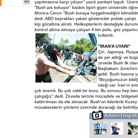
yapılmasına karşı çıkıyor" yazılı pankart taşıdı. Üzer
"Bush pis kokuyor" baskılı tişört giyen üniversite öğrec
Monica Ceron "Bush buraya hoşgelmediğini bilmelidir
dedi. ABD bayrakları yakan göstericiler polisle çatıştı
kişi gözaltına alındı. Helikopterlerin desteğiyle durum
kontrol altına almaya çalışan 4 bin polis, göz yaşartıcı
kullandı.
"İRAN'A UYARI"
Çin, Japonya, Rusya
de yer aldığı ve bu
zirvede Bush ilk ola
Başbakanı Junichiro 
geldi. Bush basına y
"Birçoğumuzun bildiği
isteği var. İran'ın e
çok önemli. Bu çok ciddi bir konu. Bu sorunu hep b
çalışağız" dedi. Zirvede terörle mücadele ve bölgesel 
kaldırılması da ele alınacak. Bush'un liderlerle Kuzey
müzakerelerin yöntemi üzerinde duracağı da belirtiliy