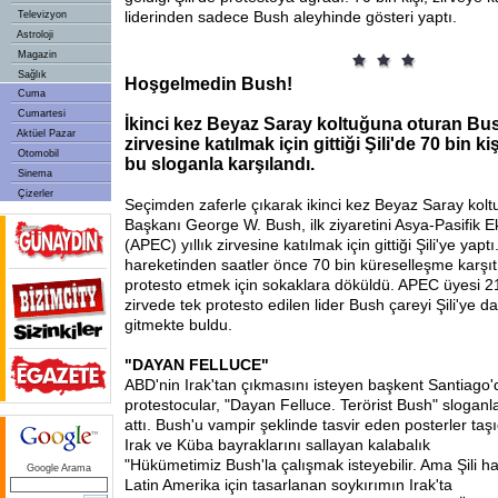
liderinden sadece Bush aleyhinde gösteri yaptı.
Televizyon
Astroloji
Magazin
Sağlık
Hoşgelmedin Bush!
Cuma
Cumartesi
İkinci kez Beyaz Saray koltuğuna oturan B
Aktüel Pazar
zirvesine katılmak için gittiği Şili'de 70 bin ki
Otomobil
bu sloganla karşılandı.
Sinema
Çizerler
Seçimden zaferle çıkarak ikinci kez Beyaz Saray kol
Başkanı George W. Bush, ilk ziyaretini Asya-Pasifik Ek
(APEC) yıllık zirvesine katılmak için gittiği Şili'ye yap
hareketinden saatler önce 70 bin küreselleşme karşıtı
protesto etmek için sokaklara döküldü. APEC üyesi 21 
zirvede tek protesto edilen lider Bush çareyi Şili'ye 
gitmekte buldu.
"DAYAN FELLUCE"
ABD'nin Irak'tan çıkmasını isteyen başkent Santiago'
protestocular, "Dayan Felluce. Terörist Bush" sloganla
attı. Bush'u vampir şeklinde tasvir eden posterler taşı
Irak ve Küba bayraklarını sallayan kalabalık
"Hükümetimiz Bush'la çalışmak isteyebilir. Ama Şili ha
Google Arama
Latin Amerika için tasarlanan soykırımın Irak'ta